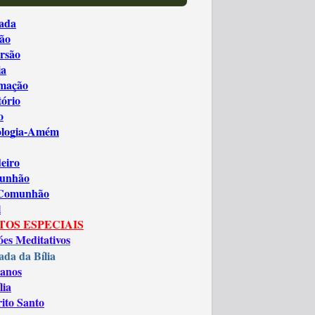
ada
ão
rsão
ia
amação
tório
o
ologia-Amém
eiro
unhão
 Comunhão
l
TOS ESPECIAIS
óes Meditativos
ada da Bília
anos
lia
rito Santo