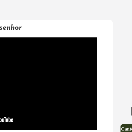
 senhor
Canto