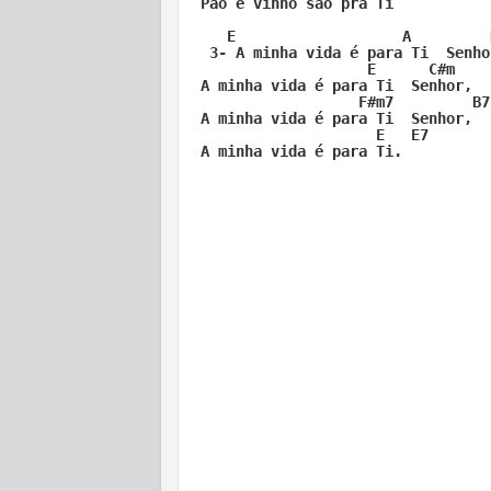
Pão e vinho são pra Ti  

   E                   A         
 3- A minha vida é para Ti  Senho
                   E      C#m

A minha vida é para Ti  Senhor,   
                  F#m7         B7
A minha vida é para Ti  Senhor,   
                    E   E7
