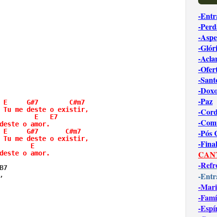
-Entr
-Perd
-Aspe
                           



-Glór
-Acl
                               

-Ofer
-Sant
-Dox
-Paz
 E     G#7        C#m7

 Tu me deste o existir,

-Cord
         E   E7

-Com
deste o amor.

 E     G#7       C#m7

-Pós
 Tu me deste o existir,

-Fina
        E

CAN
deste o amor.
-Refr
B7                             

-Entr
   

-Mari
           

-Famí
                                 



-Espí