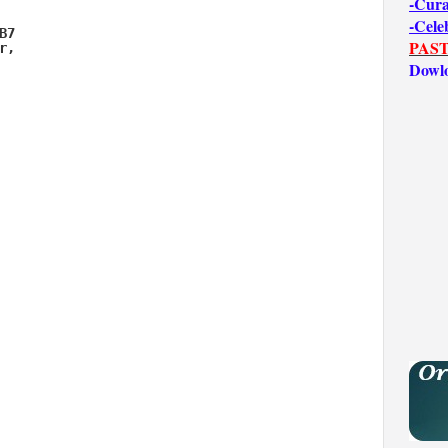
-Cur
-Cele
B7                              

PAST
r,    

Dowl
 

                                 

 
