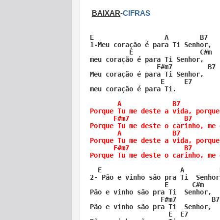
BAIXAR
-
CIFRAS
E                  A        B7   
1-Meu coração é para Ti Senhor,   
          E                 C#m

meu coração é para Ti Senhor,

                 F#m7         B7 
Meu coração é para Ti Senhor,   

                  E     E7

meu coração é para Ti.

       A             B7          
Porque Tu me deste a vida, porque
      F#m7              B7       
Porque Tu me deste o carinho, me 
       A             B7          
Porque Tu me deste a vida, porque
      F#m7              B7       
Porque Tu me deste o carinho, me 
  E                    A         
2- Pão e vinho são pra Ti  Senhor,
                   E      C#m

Pão e vinho são pra Ti  Senhor,  
                  F#m7         B7
Pão e vinho são pra Ti  Senhor,   
                    E  E7
