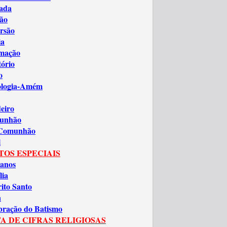
ada
ão
rsão
ia
amação
tório
o
ologia-Amém
eiro
unhão
 Comunhão
l
TOS ESPECIAIS
anos
lia
rito Santo
a
bração do Batismo
A DE CIFRAS RELIGIOSAS