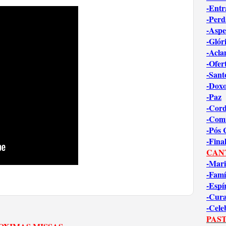
-Entr
-Perd
-Aspe
-Glór
-Acl
-Ofer
-Sant
-Dox
-Paz
-Cord
-Com
-Pós
-Fina
CAN
-Mari
-Famí
-Espí
-Cur
-Cele
PAST