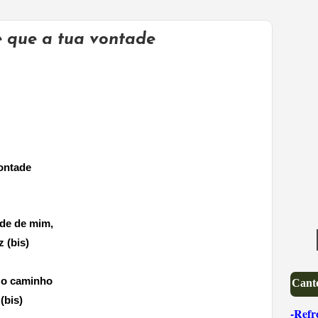
e que a tua vontade
vontade
ade de mim,
 (bis)
e o caminho
Canto
r
(bis)
-Refr