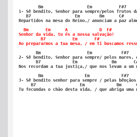
        Bm                  Em           F#7     
1- Sê bendito, Senhor para sempre/pelos frutos da
   B7                  Em        Bm      C#      F#
Repartidos na mesa do Reino,/ anunciam a paz alme
  Bm       Em      A             D  F# 

Senhor da vida, tu és a nossa salvação!

         B7           Em       F#                
Ao prepararmos a tua mesa, / em ti buscamos ress
       Bm                   Em            F#7    
2- Sê bendito, Senhor para sempre/ pelos mares, o
       B7             Em              Bm       C#
Nos recordam a tua justiça,/ que nos levam a um n
        Bm                 Em             F#7    
3- Sê bendito senhor para sempre / pelas bênçãos 
     B7                  Em             Bm      C
Tu fecundas o chão desta vida, / que abriga uma n