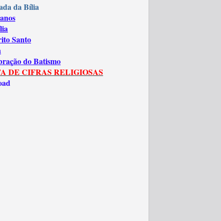
ada da Bília
anos
lia
rito Santo
a
bração do Batismo
A DE CIFRAS RELIGIOSAS
oad