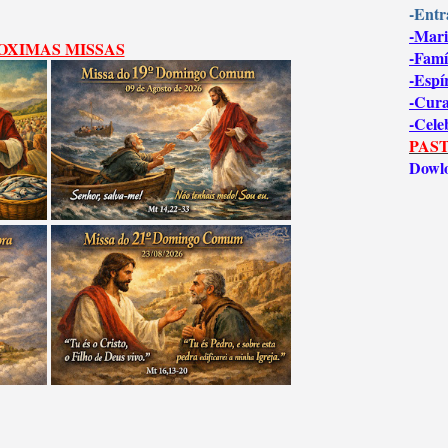
-Entr
-Mari
OXIMAS MISSAS
-Famí
-Espí
-Cur
-Cele
PAST
Dowl