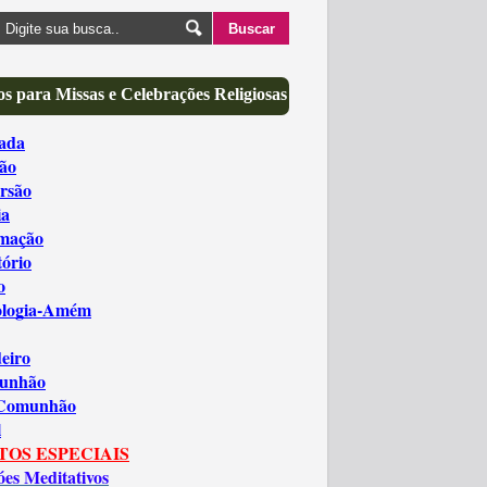
s para Missas e Celebrações Religiosas
ada
ão
rsão
ia
amação
tório
o
ologia-Amém
eiro
unhão
 Comunhão
l
TOS ESPECIAIS
óes Meditativos