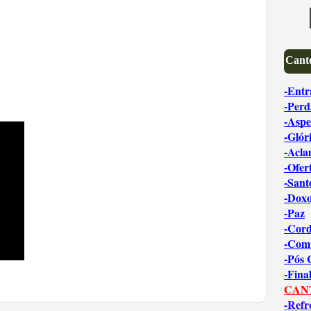
Canto
-Entr
-Perd
-Aspe
-Glór
-Acl
-Ofer
-Sant
-Dox
-Paz
-Cord
-Com
-Pós
-Fina
CAN
-Refr