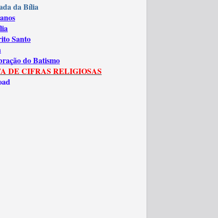
ada da Bília
anos
lia
rito Santo
a
bração do Batismo
A DE CIFRAS RELIGIOSAS
oad