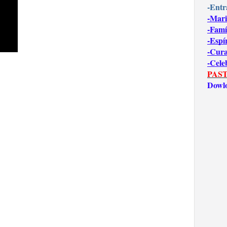
-Entr
-Mari
-Famí
-Espí
-Cur
-Cele
PAST
Dowl