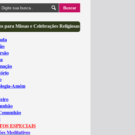
s para Missas e Celebrações Religiosas
ada
ão
rsão
ia
amação
tório
o
ologia-Amém
eiro
unhão
 Comunhão
l
TOS ESPECIAIS
óes Meditativos