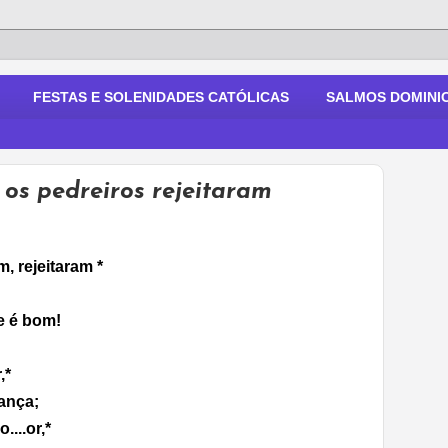
FESTAS E SOLENIDADES CATÓLICAS
SALMOS DOMINIC
 os pedreiros rejeitaram
, rejeitaram *
le é bom!
,*
ança;
....or,*