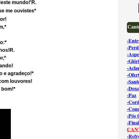
deste mundo!'
R.
ue me ouvistes*
or!
Canto
m,*
-Entr
o:*
-Perd
hos!
R.
-Aspe
r,*
-Glór
rando!
-Acl
o e agradeço!*
-Ofer
-Sant
com louvores!
-Dox
é bom!*
-Paz
-Cord
-Com
-Pós
-Fina
CAN
-Refr