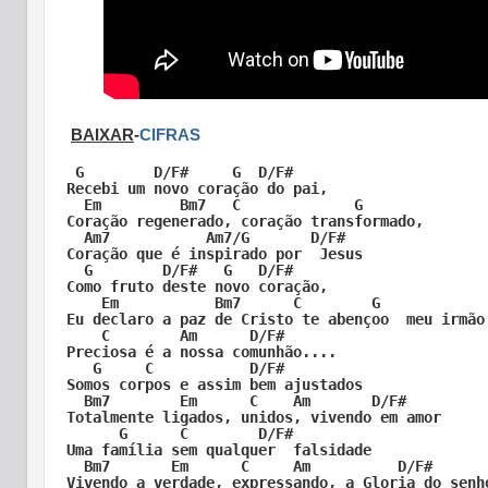
BAIXAR
-
CIFRAS
 G        D/F#     G  D/F#

Recebi um novo coração do pai,

  Em         Bm7   C             G

Coração regenerado, coração transformado,

  Am7           Am7/G       D/F#

Coração que é inspirado por  Jesus

  G        D/F#   G   D/F#

Como fruto deste novo coração,

    Em           Bm7      C        G

Eu declaro a paz de Cristo te abençoo  meu irmão

    C        Am      D/F#

Preciosa é a nossa comunhão....

   G     C           D/F#

Somos corpos e assim bem ajustados

  Bm7        Em      C    Am       D/F#

Totalmente ligados, unidos, vivendo em amor

      G      C        D/F#

Uma família sem qualquer  falsidade

  Bm7       Em      C     Am          D/F#

Vivendo a verdade, expressando, a Gloria do senho