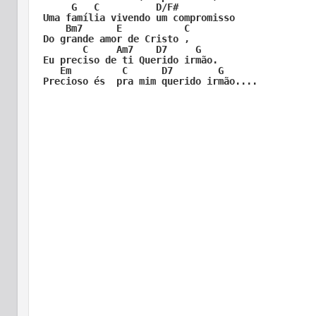
     G   C          D/F#

Uma família vivendo um compromisso

    Bm7      E           C

Do grande amor de Cristo ,

       C     Am7    D7     G

Eu preciso de ti Querido irmão.

   Em         C      D7        G

Precioso és  pra mim querido irmão....
