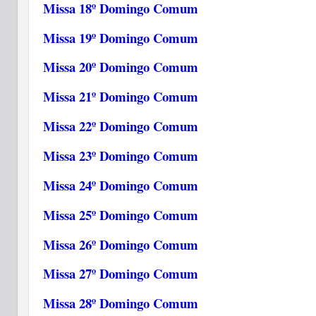
Missa 18º Domingo Comum
Missa 19º Domingo Comum
Missa 20º Domingo Comum
Missa 21º Domingo Comum
Missa 22º Domingo Comum
Missa 23º Domingo Comum
Missa 24º Domingo Comum
Missa 25º Domingo Comum
Missa 26º Domingo Comum
Missa 27º Domingo Comum
Missa 28º Domingo Comum