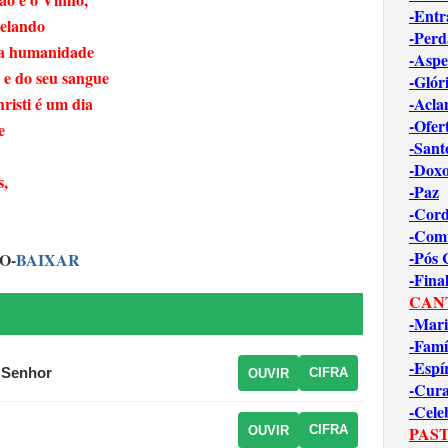
-Entr
selando
-Perd
m a humanidade
-Aspe
e e do seu sangue
-Glór
risti é um dia
-Acl
-Ofer
e
-Sant
-Dox
s,
-Paz
-Cord
-Com
-Pós
O-
BAIXAR
-Fina
CAN
-Mari
-Famí
-Espí
 Senhor
CIFRA
OUVIR
-Cur
-Cele
CIFRA
PAST
OUVIR