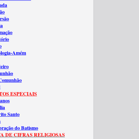
ada
ão
rsão
ia
amação
tório
o
ologia-Amém
eiro
unhão
 Comunhão
l
TOS ESPECIAIS
anos
lia
rito Santo
a
bração do Batismo
A DE CIFRAS RELIGIOSAS