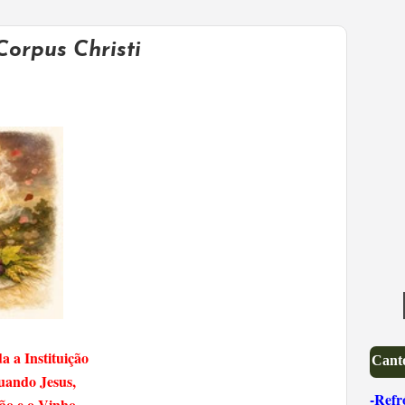
orpus Christi
a a Instituição
Canto
quando Jesus,
-Refr
ão e o Vinho,