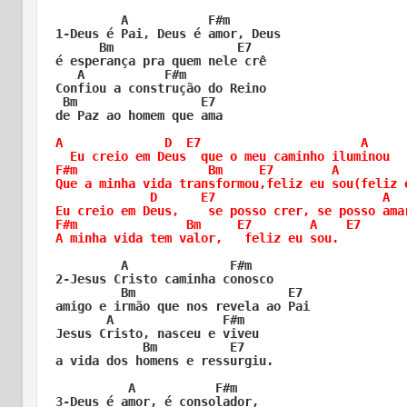
         A           F#m                    

1-Deus é Pai, Deus é amor, Deus 

      Bm                 E7

é esperança pra quem nele crê

   A           F#m                    

Confiou a construção do Reino 

 Bm                 E7

de Paz ao homem que ama

A              D  E7                      A      
  Eu creio em Deus  que o meu caminho iluminou

F#m                  Bm     E7        A          
Que a minha vida transformou,feliz eu sou(feliz e
             D      E7                       A   
Eu creio em Deus,    se posso crer, se posso amar
F#m               Bm     E7        A    E7 

A minha vida tem valor,   feliz eu sou. 
         A              F#m                   

2-Jesus Cristo caminha conosco 

         Bm                     E7

amigo e irmão que nos revela ao Pai

       A               F#m                   

Jesus Cristo, nasceu e viveu 

            Bm          E7

a vida dos homens e ressurgiu. 

          A           F#m                        
3-Deus é amor, é consolador, 
