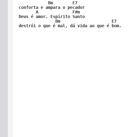
            Bm        E7

conforta e ampara o pecador

       A              F#m                        
Deus é amor, Espírito Santo 

               Bm                     E7
