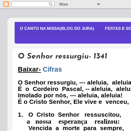
O CANTO NA MISSA(BLOG DO JURA)
FESTAS E S
O Senhor ressurgiu- 1341
Baixar-
Cifras
O Senhor ressurgiu, --- aleluia,
aleluia
É
o
Cordeiro
Pascal, -- aleluia,
alelu
Imolado por nós, --- aleluia, aleluia!
É o Cristo Senhor, Ele vive e
venceu, 
1.
O
Cristo
Senhor
ressuscitou,
a
nossa
esperança
realizou:
Vencida
a
morte
para
sempre,