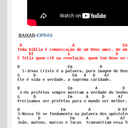
BAIXAR
-
CIFRAS
 D	                A                     Em    A7     D

Toda bíblia é comunicação de um Deus amor, de um 
     D7	              G		           D     A7   D

É feliz quem crê na revelação, quem tem Deus no 
D                     Em            A            
  1-Jesus Cristo é a palavra, pura imagem de Deus
G      D                Em   A   D    A7

Ele é vida e verdade, a suprema caridade.

D                     Em          A           D  
 2-Os profetas sempre mostram a verdade do Senhor
G      D              Em      A      D      A7   
Precisamos ser profetas para o mundo ser melhor.

D                  Em          A            D D7 
3-Nossa fé se fundamenta na palavra dos apóstolos
G        D             Em     A        D     A7  
João, mateus, marcos e lucas  transmitiam essa fé