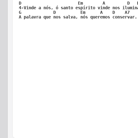
D                       Em        A         D   D
4-Vinde a nós, ó santo espírito vinde nos ilumina
G             D          Em      A    D    A7   

A palavra que nos salva, nós queremos conservar. 