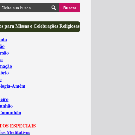
s para Missas e Celebrações Religiosas
ada
ão
rsão
ia
amação
tório
o
ologia-Amém
eiro
unhão
 Comunhão
l
TOS ESPECIAIS
óes Meditativos