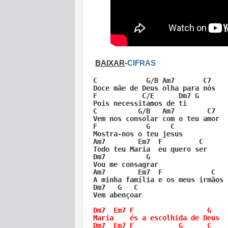
BAIXAR
-
CIFRAS
C            G/B Am7       C7

Doce mãe de Deus olha para nós

F           C/E      Dm7 G

Pois necessitamos de ti

C          G/B   Am7        C7

Vem nos consolar com o teu amor

F            G     C

Mostra-nos o teu jesus

Am7        Em7  F         C

Todo teu Maria  eu quero ser

Dm7          G

Vou me consagrar

Am7        Em7  F            C

A minha família e os meus irmãos

Dm7   G   C

Vem abençoar

Dm7  Em7 F                  G

Maria    és a escolhida de Deus

Dm7  Em7 F           G      C
