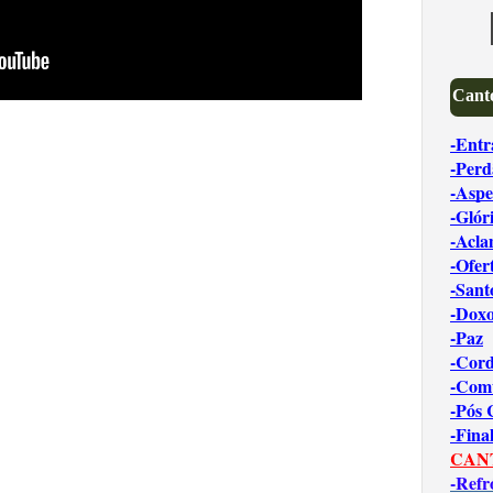
Canto
-Entr
-Perd
-Aspe
-Glór
-Acl
-Ofer
-Sant
-Dox
-Paz
-Cord
-Com
-Pós
-Fina
CAN
-Refr