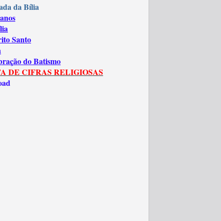
ada da Bília
anos
lia
rito Santo
a
bração do Batismo
A DE CIFRAS RELIGIOSAS
oad