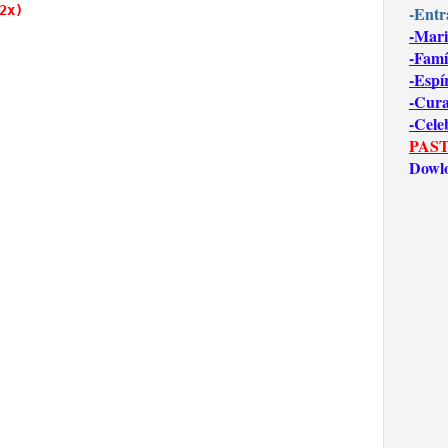
-Entr
2x)
-Mari
-Famí
-Espí
-Cur
-Cele
PAST
Dowl