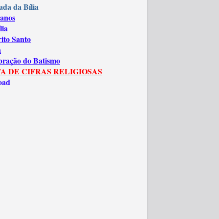
ada da Bília
anos
lia
rito Santo
a
bração do Batismo
A DE CIFRAS RELIGIOSAS
oad