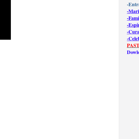
-Entr
-Mari
-Famí
-Espí
-Cur
-Cele
PAST
Dowl