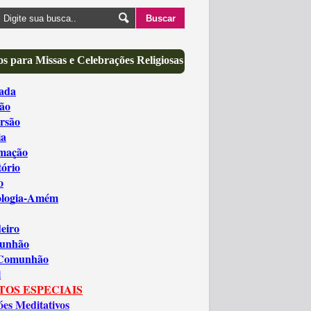
s para Missas e Celebrações Religiosas
ada
ão
rsão
ia
amação
tório
o
ologia-Amém
eiro
unhão
 Comunhão
l
TOS ESPECIAIS
óes Meditativos