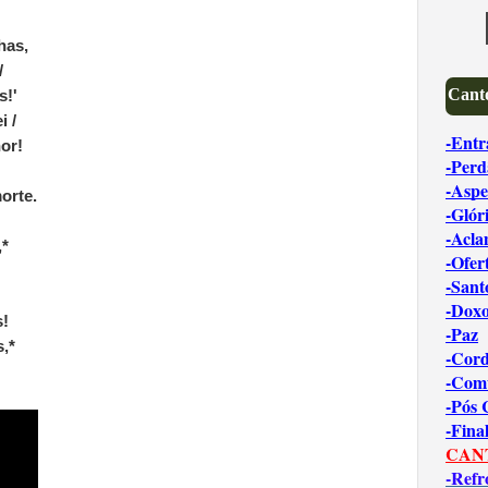
lhas,
/
Canto
s!'
i /
-Entr
or!
-Perd
-Aspe
orte.
-Glór
-Acl
,*
-Ofer
-Sant
-Dox
s!
-Paz
s,*
-Cord
-Com
-Pós
-Fina
CAN
-Refr