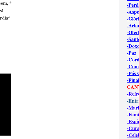
vem, *
-Perd
s!
-Aspe
rdia*
-Glór
-Acl
-Ofer
-Sant
-Dox
-Paz
-Cord
-Com
-Pós
-Fina
CAN
-Refr
-Entr
-Mari
-Famí
-Espí
-Cur
-Cele