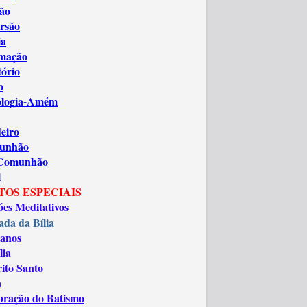
ão
rsão
ia
amação
tório
o
ologia-Amém
eiro
unhão
 Comunhão
l
TOS ESPECIAIS
óes Meditativos
ada da Bília
anos
lia
rito Santo
a
bração do Batismo