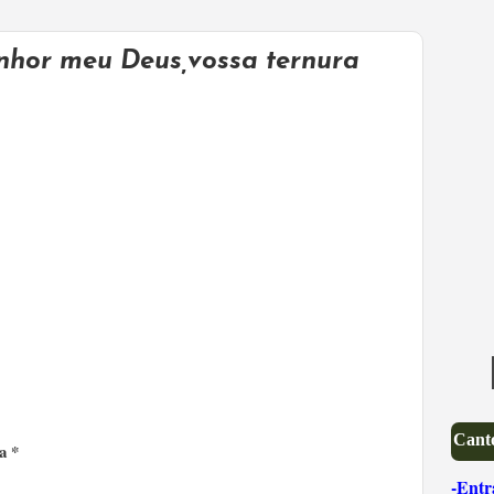
enhor meu Deus,vossa ternura
Canto
a *
-Entr