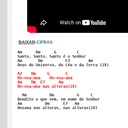
BAIXAR
-
CIFRAS
Am      Dm      G         C      

Santo, Santo, Santo é o Senhor  

Am       Dm          E7        Am   

A7    Dm     G       C      

Ho-osa-ana    Ho-osa-ana    

Am    Dm  E7      Am

Ho-osa-ana nas alturas(2X) 
  Am          Dm          G     C      

Bendito o que vem, em nome do Senhor  

Am          Dm      E7   Am  
