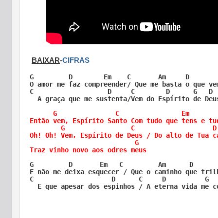
BAIXAR
-
CIFRAS
G         D        Em    C       Am     D

O amor me faz compreender/ Que me basta o que vem
C                   D     C        D      G   D

  A graça que me sustenta/Vem do Espírito de Deus
      G               C                Em        
Então vem, Espírito Santo Com tudo que tens e tud
        G                 C                    D
Oh! Oh! Vem, Espírito de Deus / Do alto de Tua ca
                           G

Traz vinho novo aos odres meus
G         D       Em   C         Am      D

E não me deixa esquecer / Que o caminho que trilh
C                    D      C     D          G

  E que apesar dos espinhos / A eterna vida me co