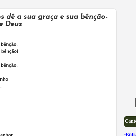
s dê a sua graça e sua bênção-
e Deus
a bênção.
 bênção!
 bênção,
inho
.
;
Canto
-Entr
Senhor,