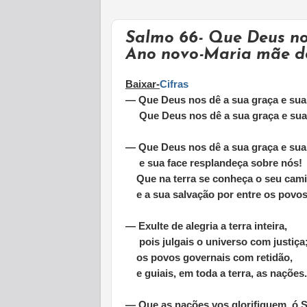
Salmo 66- Que Deus no
Ano novo-Maria mãe d
Baixar-
Cifras
—
Que Deus nos dê a sua graça e su
Que Deus nos dê a sua graça e sua
— Que Deus nos dê a sua graça e sua
e sua face resplandeça sobre nós!
Que na terra se conheça o seu cam
e a sua salvação por entre os povos
— Exulte de alegria a terra inteira,
pois julgais o universo com justiça
os povos governais com retidão,
e guiais, em toda a terra, as nações.
— Que as nações vos glorifiquem, ó 