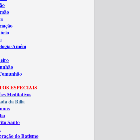
ão
rsão
ia
amação
tório
o
ologia-Amém
eiro
unhão
 Comunhão
l
TOS ESPECIAIS
óes Meditativos
ada da Bília
anos
lia
rito Santo
a
bração do Batismo