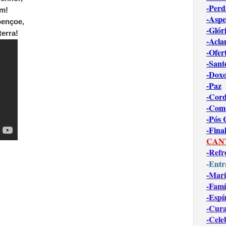
-Perd
em!
-Aspe
ençoe,
-Glór
erra!
-Acl
-Ofer
-Sant
-Dox
-Paz
-Cord
-Com
-Pós
-Fina
CAN
-Refr
-Entr
-Mari
-Famí
-Espí
-Cur
-Cele