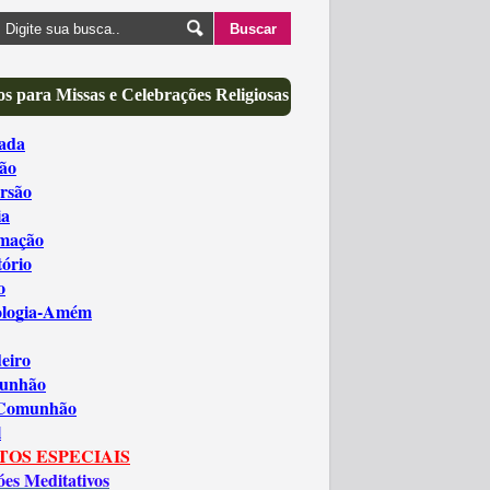
s para Missas e Celebrações Religiosas
ada
ão
rsão
ia
amação
tório
o
ologia-Amém
eiro
unhão
 Comunhão
l
TOS ESPECIAIS
óes Meditativos