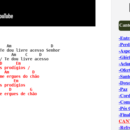
Canto
-Entr
-Perd
   Am                 D

-Aspe
Te dou livre acesso Senhor

     Am    C     D

-Glór
-Acl
D      Em     

s prodígios /

-Ofer
  Am          D

-Sant
me ergues do chão

      Em      

-Dox
s prodígios 

-Paz
    D        G

e ergues de chão
-Cord
-Com
-Pós
-Fina
CAN
-Refr