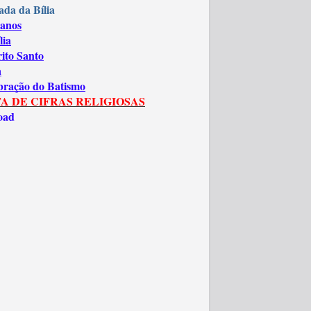
ada da Bília
anos
lia
rito Santo
a
bração do Batismo
A DE CIFRAS RELIGIOSAS
oad