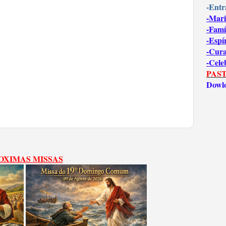
-Entr
-Mari
-Famí
-Espí
-Cur
-Cele
PAST
Dowl
OXIMAS MISSAS